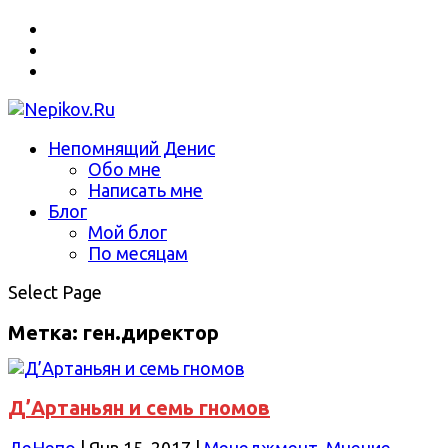
Непомнящий Денис
Обо мне
Написать мне
Блог
Мой блог
По месяцам
Select Page
Метка: ген.директор
Д’Артаньян и семь гномов
ДеНепо
|
Янв 15, 2017
|
Менеджмент
,
Мнение
,