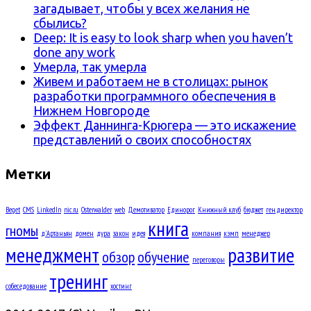
загадывает, чтобы у всех желания не
сбылись?
Deep: It is easy to look sharp when you haven’t
done any work
Умерла, так умерла
Живем и работаем не в столицах: рынок
разработки программного обеспечения в
Нижнем Новгороде
Эффект Даннинга-Крюгера — это искажение
представлений о своих способностях
Метки
Beget
CMS
LinkedIn
nic.ru
Osterwalder
web
Демотиватор
Единорог
Книжный клуб
бюджет
ген.директор
книга
гномы
д'Артаньян
домен
дура
закон
идея
компания
кэмп
менеджер
менеджмент
развитие
обзор
обучение
переговоры
тренинг
собеседование
хостинг